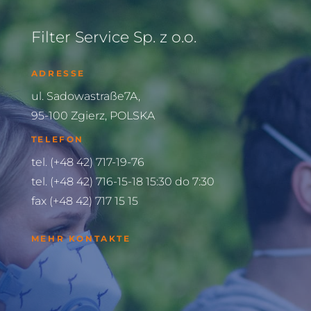
Filter Service Sp. z o.o.
ADRESSE
ul. Sadowastraße7A,
95-100 Zgierz, POLSKA
TELEFON
tel. (+48 42) 717-19-76
tel. (+48 42) 716-15-18 15:30 do 7:30
fax (+48 42) 717 15 15
MEHR KONTAKTE