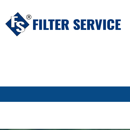
LOWA
ZAMÓW CENNIK
OWSiD
POBIERZ
KO