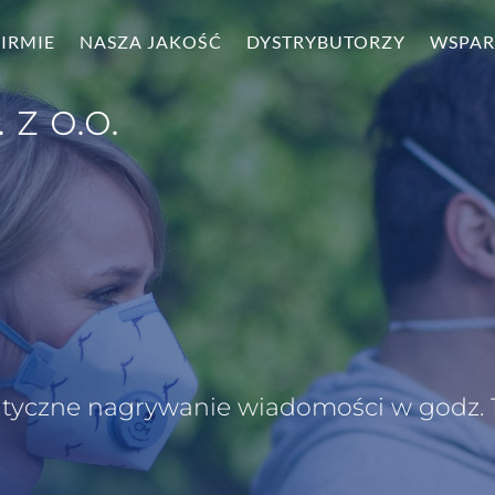
FIRMIE
NASZA JAKOŚĆ
DYSTRYBUTORZY
WSPAR
 z o.o.
matyczne nagrywanie wiadomości w godz. 1