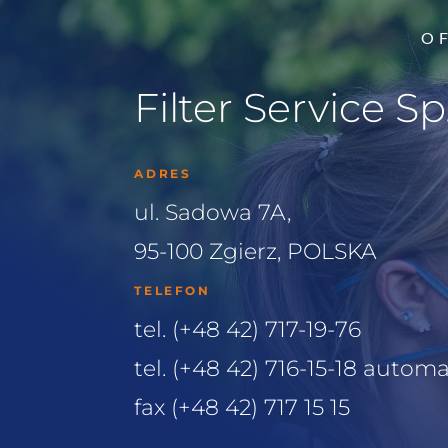
O 
Filter Service Sp.
ADRES
ul. Sadowa 7A,
95-100 Zgierz, POLSKA
TELEFON
tel. (+48 42) 717-19-76
tel. (+48 42) 716-15-18 auto
fax (+48 42) 717 15 15