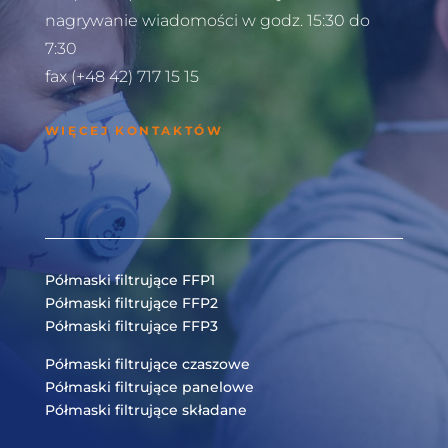
nagrywanie wiadomości w godz. 15:30 do
7:30
fax (+48 42) 717 15 15
WIĘCEJ KONTAKTÓW
Półmaski filtrujące FFP1
Półmaski filtrujące FFP2
Półmaski filtrujące FFP3
Półmaski filtrujące czaszowe
Półmaski filtrujące panelowe
Półmaski filtrujące składane