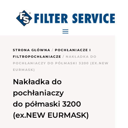
STRONA GŁÓWNA
/
POCHŁANIACZE I
FILTROPOCHŁANIACZE
/ NAKŁADKA DO
POCHŁANIACZY DO PÓŁMASKI 3200 (EX.NEW
EURMASK)
Nakładka do
pochłaniaczy
do półmaski 3200
(ex.NEW EURMASK)