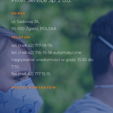
Filter Service Sp. z o.o.
ADRES
ul. Sadowa 7A,
95-100 Zgierz, POLSKA
TELEFON
tel. (+48 42) 717-19-76
tel. (+48 42) 716-15-18 automatyczne
nagrywanie wiadomości w godz. 15:30 do
7:30
fax (+48 42) 717 15 15
WIĘCEJ KONTAKTÓW