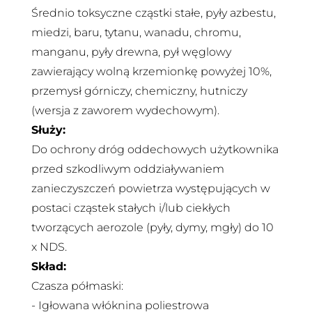
Średnio toksyczne cząstki stałe, pyły azbestu,
miedzi, baru, tytanu, wanadu, chromu,
manganu, pyły drewna, pył węglowy
zawierający wolną krzemionkę powyżej 10%,
przemysł górniczy, chemiczny, hutniczy
(wersja z zaworem wydechowym).
Służy:
Do ochrony dróg oddechowych użytkownika
przed szkodliwym oddziaływaniem
zanieczyszczeń powietrza występujących w
postaci cząstek stałych i/lub ciekłych
tworzących aerozole (pyły, dymy, mgły) do 10
x NDS.
Skład:
Czasza półmaski:
- Igłowana włóknina poliestrowa