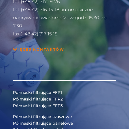
tel. (+48 42) 717-19-76
tel. (+48 42) 716-15-18 automatyczne
nagrywanie wiadomości w godz. 15:30 do
7:30
fax (+48 42) 717 15 15
WIĘCEJ KONTAKTÓW
Półmaski filtrujące FFP1
Półmaski filtrujące FFP2
Półmaski filtrujące FFP3
Półmaski filtrujące czaszowe
Półmaski filtrujące panelowe