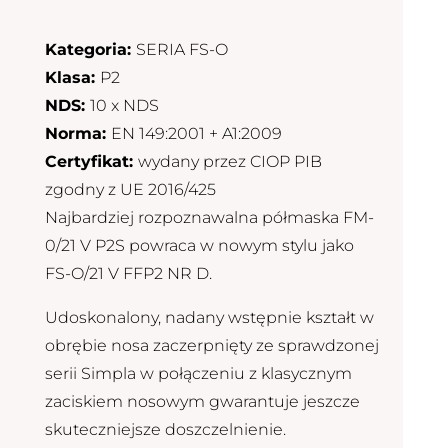
Kategoria:
SERIA FS-O
Klasa:
P2
NDS:
10 x NDS
Norma:
EN 149:2001 + A1:2009
Certyfikat:
wydany przez CIOP PIB
zgodny z UE 2016/425
Najbardziej rozpoznawalna półmaska FM-
0/21 V P2S powraca w nowym stylu jako
FS-O/21 V FFP2 NR D.
Udoskonalony, nadany wstępnie kształt w
obrębie nosa zaczerpnięty ze sprawdzonej
serii Simpla w połączeniu z klasycznym
zaciskiem nosowym gwarantuje jeszcze
skuteczniejsze doszczelnienie.