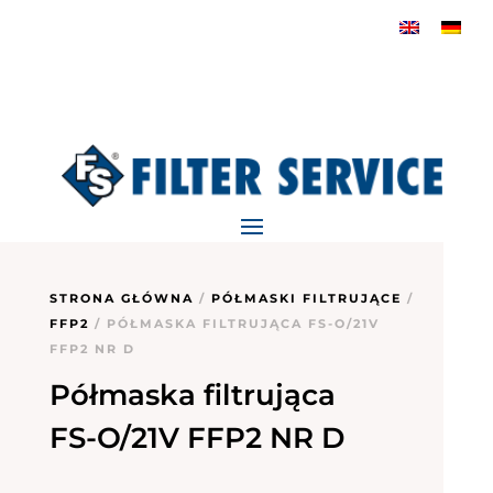
STRONA GŁÓWNA
/
PÓŁMASKI FILTRUJĄCE
/
FFP2
/ PÓŁMASKA FILTRUJĄCA FS-O/21V
FFP2 NR D
Półmaska filtrująca
FS-O/21V FFP2 NR D