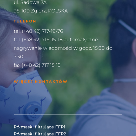
ul. Sadowa 7A,
95-100 Zgierz, POLSKA
TELEFON
tel. (+48 42) 717-19-76
tel. (+48 42) 716-15-18 automatyczne
nagrywanie wiadomości w godz. 15:30 do
7:30
fax (+48 42) 717 15 15
WIĘCEJ KONTAKTÓW
Półmaski filtrujące FFP1
Półmaski filtrujące FFP2