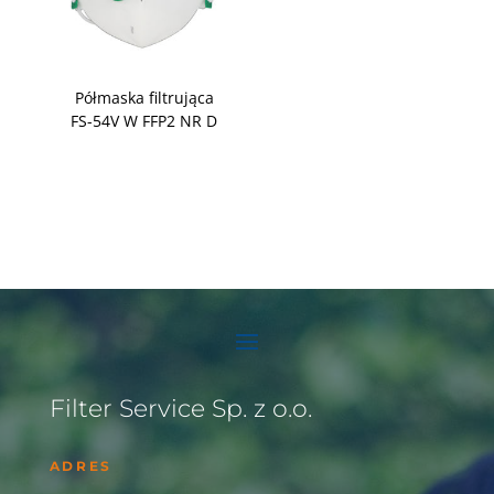
Półmaska filtrująca
FS-54V W FFP2 NR D
Filter Service Sp. z o.o.
ADRES