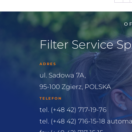
O 
Filter Service Sp.
ADRES
ul. Sadowa 7A,
95-100 Zgierz, POLSKA
TELEFON
tel. (+48 42) 717-19-76
tel. (+48 42) 716-15-18 auto