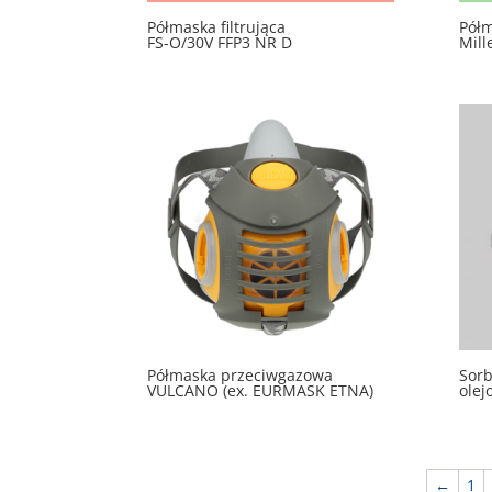
Półmaska filtrująca
Półm
FS-O/30V FFP3 NR D
Mill
Półmaska przeciwgazowa
Sorb
VULCANO (ex. EURMASK ETNA)
olej
←
1