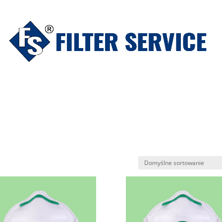
LOWA
ZAMÓW CENNIK
OWSiD
POBIERZ
KO