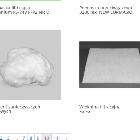
aska filtrująca
Półmaska przeciwgazowa
enium FS-74V FFP2 NR D
3200 (ex. NEW EURMASK)
ent zanieczyszczeń
Włóknina filtracyjna
owych
FS F5
2
3
…
7
8
9
10
11
→